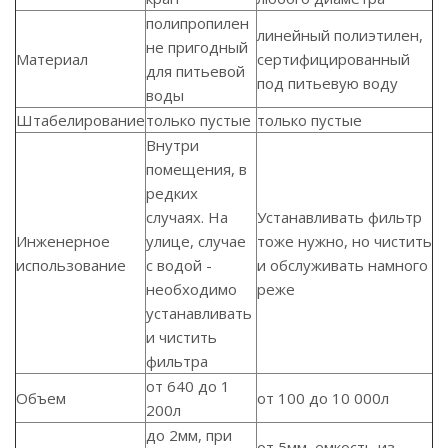
полипропилен
линейный полиэтилен,
не пригодный
Материал
сертифицированный
для питьевой
под питьевую воду
воды
Штабелирование
только пустые
только пустые
Внутри
помещения, в
редких
случаях. На
Устанавливать фильтр
Инженерное
улице, случае
тоже нужно, но чистить
использование
с водой -
и обслуживать намного
необходимо
реже
устанавливать
и чистить
фильтра
от 640 до 1
Объем
от 100 до 10 000л
200л
до 2мм, при
от 5мм, емкость из