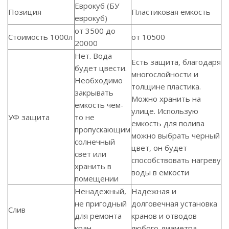
Еврокуб (БУ
Позиция
Пластиковая емкость
еврокуб)
от 3500 до
Стоимость 1000л
от 10500
20000
Нет. Вода
Есть защита, благодаря
будет цвести.
многослойности и
Необходимо
толщине пластика.
закрывать
Можно хранить на
емкость чем-
улице. Использую
УФ защита
то не
емкость для полива
пропускающим
можно выбрать черный
солнечный
цвет, он будет
свет или
способствовать нагреву
хранить в
воды в емкости
помещении
Ненадежный,
Надежная и
не пригодный
долговечная установка
Слив
для ремонта
кранов и отводов
кран
любого диаметра