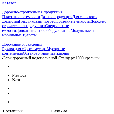
Каталог
-
Дорожно-строительная продукция
Пластиковые емкости
Дачная продукция
Для сельского
хозяйства
Пластиковый погреб
Подземные емкости
Дорожно-
строительная продукция
Специальные
емкости
Дополнительное оборудование
Модульные и
мобильные туалеты
-
Дорожные ограждения
Рукава для сброса мусора
Мусорные
контейнеры
Остановочные павильоны
-
Блок дорожный водоналивной Стандарт 1000 красный
Previous
Next
Поставщик
Plastsklad