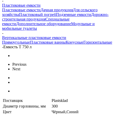
-
Пластиковые емкости
Пластиковые емкости
Дачная продукция
Для сельского
хозяйства
Пластиковый погреб
Подземные емкости
Дорожно-
строительная продукция
Специальные
емкости
Дополнительное оборудование
Модульные и
мобильные туалеты
-
Вертикальные пластиковые емкости
Прямоугольные
Пластиковые ванны
Конусные
Горизонтальные
-
Емкость T 750 л
Previous
Next
Поставщик
Plastsklad
Диаметр горловины, мм
300
Цвет
Чёрный,Синий